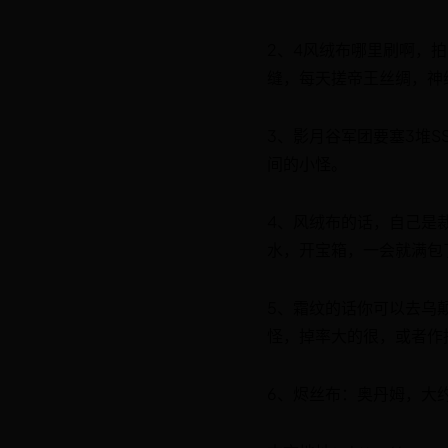
2、4风绒布哪里刷啊，拍
缝，每天搓帝王丝绸，神
3、影月谷军团要塞3堆S
间的小怪。
4、风绒布的话，自己是
水，开宝箱，一会就满包
5、霜纹的话你可以去乌
怪，掉率大的很，或者作
6、烬丝布：奥丹姆，大