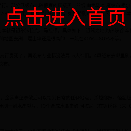
行。部分低级布比较便宜的直接买。丝绸 血色副本 魔纹布 祖尔
点击进入首页
，2G左右一组，直接买比较划算。如果想刷可以去打风暴要塞3
本就是祖尔法拉克、马拉顿，具体如下：诅咒之地 灼热峡谷 辛特
上的地图去刷，爆出率还是很高的，一般在40%—80%不等。
卖行贵死了，再没布专业都没法弄. 5大神们。4风绒布去哪里刷
纹布。
上，金莲声望尊敬后可以接到日常的任务地点，杀螳螂妖。怪超级
便刷一刷水晶裂片，10个合成水晶击破 阿拉尼（在锦绣谷飞来
卖行贵死了，再没布专业都没法弄. 5大神们。4风绒布去哪里刷