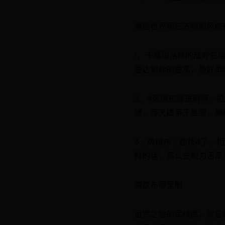
魔兽世界现在去哪刷风绒布!
1、卡桑琅丛林的敌对营
要达到你的要求，最好再
2、4风绒布哪里刷啊，拍
缝，每天搓帝王丝绸，神
3、风绒布：都快4了，相
料的话，那么去剃刀沼泽
魔纹布哪里刷
诅咒之地的军械库，就是