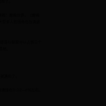
纹布了。
游戏：魔兽世界。《魔兽
属于大型多人在线角色扮演游
，部落与联盟可以占据三个
墓地。
会就满包了。
怪在0.02—6%左右，