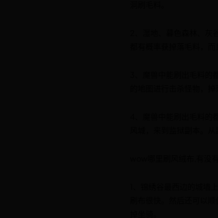
洞刷毛料。
2、湿地、暮色森林、灰谷
都有概率获掉落毛料，而
3、魔兽中能刷出毛料的
的地图进行击杀怪物，掉落
4、魔兽中能刷出毛料的
风城，来到监狱副本。从
wow哪里刷风绒布,有没
1、锦绣谷最西边的城墙
刷布很快。然后还可以顺
掉坐骑。