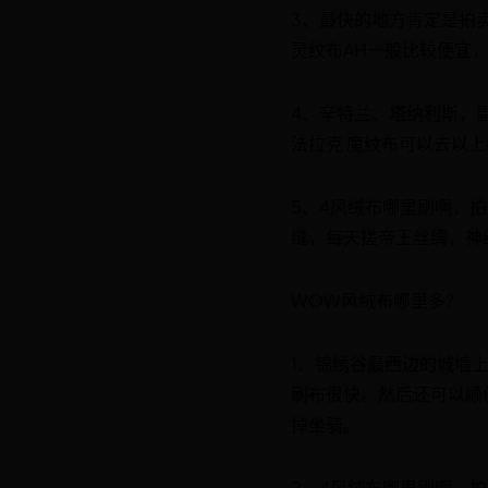
3、最快的地方肯定是拍卖
灵纹布AH一般比较便宜
4、辛特兰、塔纳利斯，副
法拉克 魔纹布可以去以
5、4风绒布哪里刷啊，拍
缝，每天搓帝王丝绸，神
WOW风绒布哪里多?
1、锦绣谷最西边的城墙
刷布很快。然后还可以顺
掉坐骑。
2、4风绒布哪里刷啊，拍