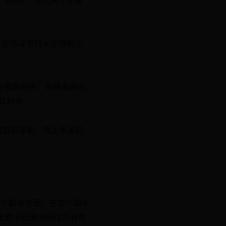
，买瓶寻宝药水无限刷小
在哪刷最快？ 如果要刷毛
比较贵。
遗迹那里刷，喝上幸运药
一个副本地图。在这个副本
此很多玩家会前往灰谷熊