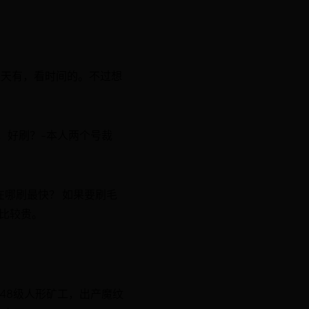
天天有，看时间的。不过想
，好刷？-本人两个号裁
在哪刷最快？ 如果要刷毛
比较贵。
48级人形矿工，出产魔纹