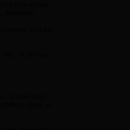
法拉克 符文布 斯坦索姆
本，顺便单刷凤凰。
兰 塔纳利斯 马拉顿 祖尔
，好刷？-本人两个号裁
多，而且有NPC帮你打，
飞去的稀有龙）的护罩，必
，好刷？-本人两个号裁