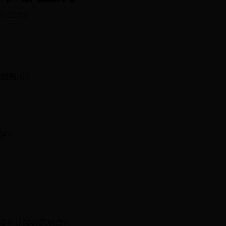
9:02:35
布!!??
快?
有没有比较好的地点?