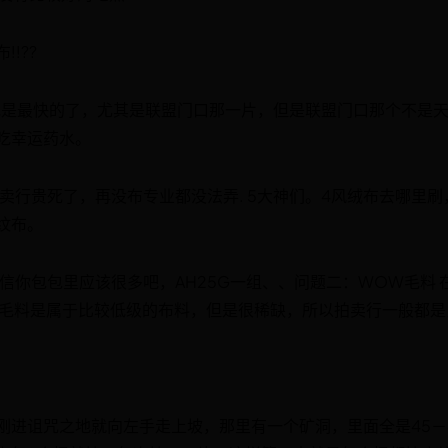
!??
地是最快的了，尤其是联盟门口那一片，但是联盟门口那个不是
吃幸运药水。
卖行贵死了，再没布专业都没法弄. 5大神们。4风绒布去哪里刷
纹布。
信你包包里应该很多吧，AH25G一组、、问题二：WOW毛料 
 毛料是属于比较低级的布料，但是很稀缺，所以拍卖行一般都是
刚进诅咒之地就向左手走上坡，那里有一个矿洞，里面全是45－