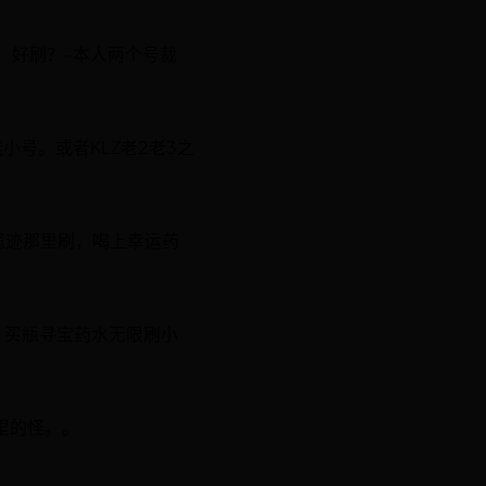
，好刷？-本人两个号裁
小号。或者KLZ老2老3之
遗迹那里刷，喝上幸运药
，买瓶寻宝药水无限刷小
里的怪。。