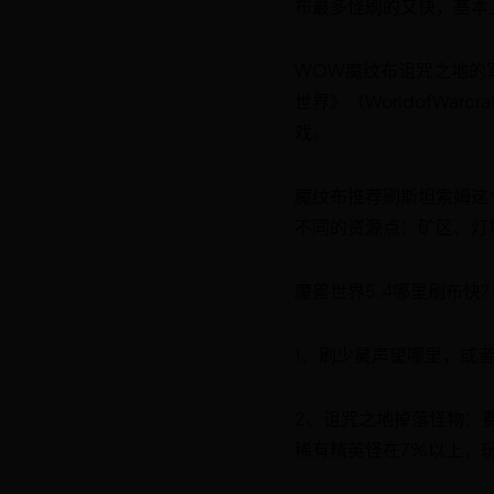
布最多怪刷的又快，基本
WOW魔纹布诅咒之地的
世界》（WorldofW
戏。
魔纹布推荐刷斯坦索姆这
不同的资源点：矿区、灯
魔兽世界5.4哪里刷布快?
1、刷少昊声望哪里，或
2、诅咒之地掉落怪物：
稀有精英怪在7%以上，