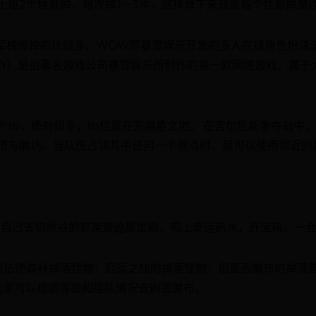
上每2个怪就掉，每次掉1－3片，这样算下来就是每个怪都掉魔
军械库掉的比较多。WOW即暴雪娱乐开发的多人在线角色扮演
arcraft）是由著名游戏公司暴雪娱乐所制作的第一款网络游戏，
个fb，绝对超多，fb位置在东瘟疫之地。 在吉尔尼斯争夺战中
塔与磨坊。当队伍占领其中任何一个据点时，就可以使用邻近的
者自己去锦绣谷的郭莱遗迹那里刷，喝上幸运药水，开宝箱，一
费伍德森林掉落怪物：厄运之槌的掉落怪物：但是恶魔布的掉落普通
玩家可以根据等级和组队情况去刷恶魔布。