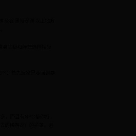
 灰谷 黑暗深渊 以上地方
图。
据自身等级和阵营选择相应
如下：首先玩家需要回到暴
多，而且有NPC帮你打，
飞去的稀有龙）的护罩，必