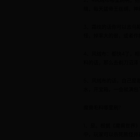
缝，每天搓帝王丝绸，神
3、霜纹的话你可以去乌
怪，掉率大的很，或者作
4、风绒布：都快4了，相
料的话，那么去剃刀沼泽
5、风绒布的话，自己是
水，开宝箱，一会就满包
魔兽毛料哪里刷?
1、是。根据《魔兽世界
中，玩家可以杀死熊怪并