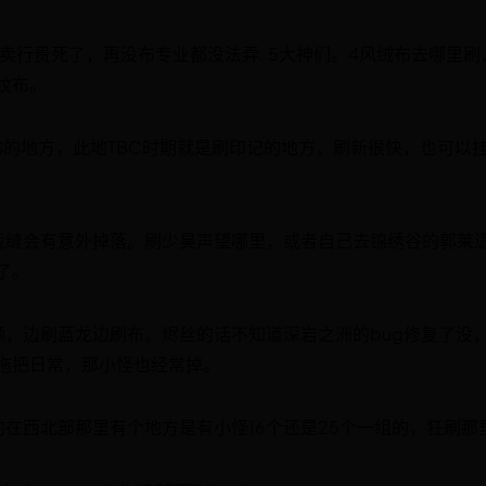
卖行贵死了，再没布专业都没法弄. 5大神们。4风绒布去哪里刷
纹布。
S的地方，此地TBC时期就是刷印记的地方，刷新很快，也可以挂
裁缝会有意外掉落。刷少昊声望哪里，或者自己去锦绣谷的郭莱
了。
颠，边刷蓝龙边刷布。烬丝的话不知道深岩之洲的bug修复了没
拖把日常，那小怪也经常掉。
约在西北部那里有个地方是有小怪16个还是25个一组的，狂刷那