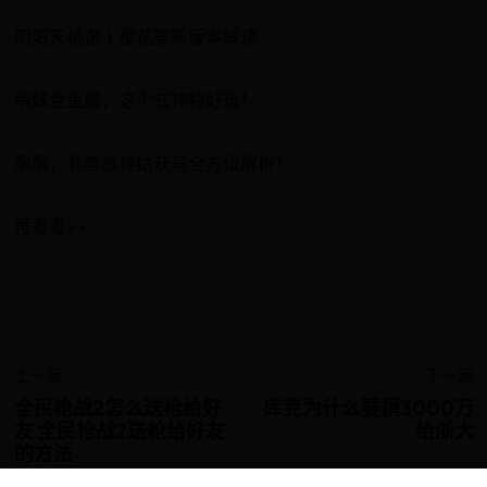
阴阳天机谱丨樱花祭新版本解读
萌妹金鱼姬，这个式神特好玩！
飒飒，非酋战神姑获鸟全方位解析！
再逛逛>>
上一篇
下一篇
全民枪战2怎么送枪给好
库克为什么要捐3000万
友 全民枪战2送枪给好友
给浙大
的方法
友情链接