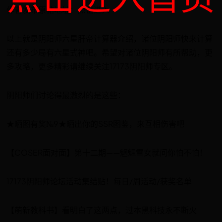
作者发布原帖地址：点击进入
以上就是阴阳师六星肝帝计算器介绍，诸位阴阳师快来计算
还有多少局有六星式神吧。希望对诸位阴阳师有所帮助，更
多攻略，更多精彩请继续关注17173阴阳师专区。
阴阳师们讨论得最激烈的是这些：
★晒图有奖№9★晒出你的SSR图鉴，来互相伤害吧
【COSER面对面】第十二期——魍魉雪女就问你怕不怕！
17173阴阳师论坛活动集结贴！每日/周活动/获奖名单
【萌新教科书】看明白了这两点，过本黑科技永不断火