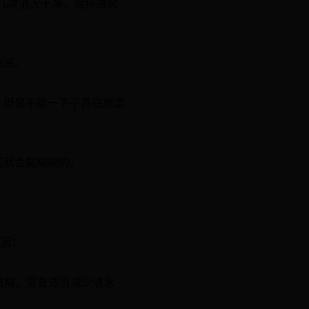
几次消灭干净，保持通风
粘液。
，但是不能一下子养在高温
能就会黏糊糊的。
原因：
黏糊。需要适当减少浇水