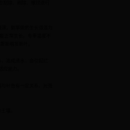
合刮除、刷除、擦拭进行
瘠薄。鹅掌柴的生长适温为
下仍能正常生长。冬季温度不
会重新萌发新叶。
多，造成渍水，会引起烂
适应能力。
弱与叶色有一定关系，光强
合土壤。