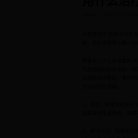
用什么治
admin
2026-02-28 0
你是否对于"鸭掌木叶子
解。现在就跟随小编一起
鸭掌木叶子上有油发粘,
可用湿润的软布擦拭，情
温度较低导致的，要移到
用湿布及时擦掉。
2、原因：鸭掌木的叶子
摸起来很像是粘液。如果
3、解决方法：如果还比