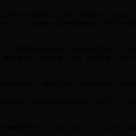
怎么回事,叶子有黏液怎么办1、原因：鸭掌木的叶子上出现粘液
在叶片上，分泌物粘粘的，摸起来很像是粘液。如果不及时处理
较少，可用湿润的软布擦拭下来，离开叶子后就无法成活了，也
，建议喷施药物，可用多菌灵、杀扑磷、噻虫嗪等喷洒，连续喷
长的环境温度较低，出现冻伤的迹象，也可能会引起叶子上出现
做好保暖工作，受冻后移到温暖处促进恢复，但是不能一下子养
养在油烟较重的环境中，可能会沾上油污，再沾上灰尘的话，可