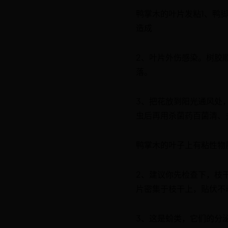
鸭掌木的叶片发粘1、鸭
造成
2、叶片外伤感染。树胶
落。
3、把花放到阳光通风处
虫后再用杀菌药百菌清、
鸭掌木的叶子上有粘性物
2、建议你先检查下，枝
片密集于枝干上，贴伏不
3、这是蚧类，它们的分