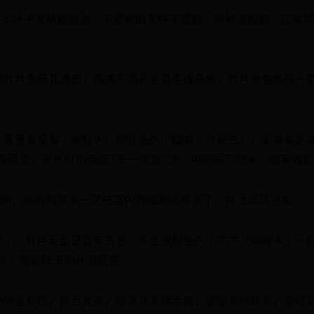
脚木叶子发粘是高温、不通风的条件下患病。亦称流胶病。正常
顺叶片虫吸孔流出，再遇不通风易滋生煤乌病，叶片黑色像落一
，看看有没有小米粒大，棕红色的小圆点（介壳虫），如果有必
多菌灵，兑水600倍液7天一次连3次。用药后不喷水，能有效
质1、你的鸭掌木一定在室内养植时间很长了，并且通风也差。
干上、叶片反面是否有白色、灰色或粉色的小东东（鸭脚木上一
动，吸食枝干的汁液危害。
泌物呈粘性，而且光亮，容易诱发煤污病，需要及时防治，最好