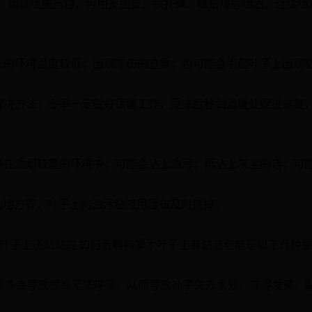
，建议喷施药物，可用多菌灵、杀扑磷、噻虫嗪等喷洒，连续喷
长的环境温度较低，出现冻伤的迹象，也可能会引起叶子上出现
解决方法：冬季一定做好保暖工作，受冻后移到温暖处促进恢复
养在油烟较重的环境中，可能会沾上油污，再沾上灰尘的话，可
的地方养，叶子上的油污粘液用湿布及时擦掉。
且叶子上还黏黏的 如何治啊鸭掌木叶子上有黏液可能是以下几种
水过多会导致根系无法呼吸，从而导致叶子失去水分，变得发黄、