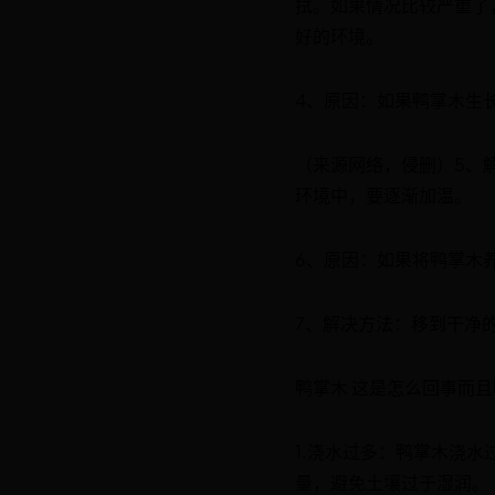
拭。如果情况比较严重了
好的环境。
4、原因：如果鸭掌木生
（来源网络，侵删）5、
环境中，要逐渐加温。
6、原因：如果将鸭掌木
7、解决方法：移到干净
鸭掌木 这是怎么回事而
1.浇水过多：鸭掌木浇
量，避免土壤过于湿润。