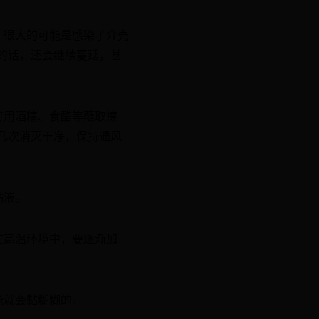
，很大的可能是感染了介壳
的话，还会继续蔓延，甚
可用酒精、食醋等蘸取擦
几次消灭干净，保持通风
粘液。
在高温环境中，要逐渐加
能就会黏糊糊的。