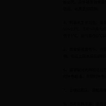
蚧必死、杀扑磷等效果最
防治，效果更加理想。
4、鸭掌木生长习性：喜
16～27℃。3月～9月为
低于5℃。若气温在0℃
5、鹅掌柴喜湿怕干。在
根。如盆土缺水或长期时
6、鹅掌柴对光照的适应
时叶色趋浅，半阴时叶色
7、土壤以肥沃、疏松和
8、参考资料来源：百度