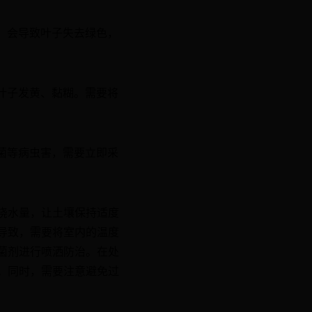
，会导致叶子失去绿色，
叶子发黄、黏糊。需要将
菌等病虫害，需要立即采
浇水量，让土壤保持适度
导致，需要将室内的温度
菌剂进行喷洒防治。在处
。同时，需要注意避免过