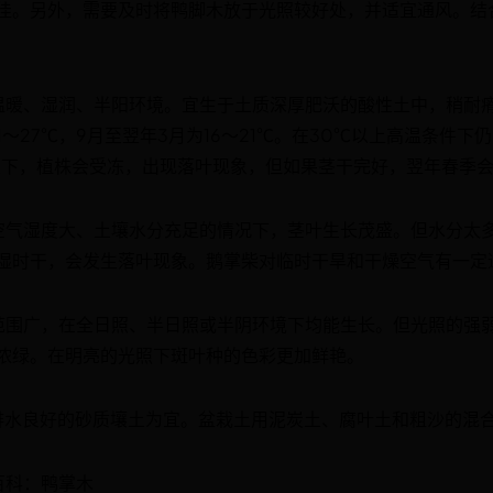
佳。另外，需要及时将鸭脚木放于光照较好处，并适宜通风。结
温暖、湿润、半阳环境。宜生于土质深厚肥沃的酸性土中，稍耐
21～27℃，9月至翌年3月为16～21℃。在30℃以上高温条件
以下，植株会受冻，出现落叶现象，但如果茎干完好，翌年春季
空气湿度大、土壤水分充足的情况下，茎叶生长茂盛。但水分太
湿时干，会发生落叶现象。鹅掌柴对临时干旱和干燥空气有一定
范围广，在全日照、半日照或半阴环境下均能生长。但光照的强
浓绿。在明亮的光照下斑叶种的色彩更加鲜艳。
排水良好的砂质壤土为宜。盆栽土用泥炭土、腐叶土和粗沙的混
百科：鸭掌木