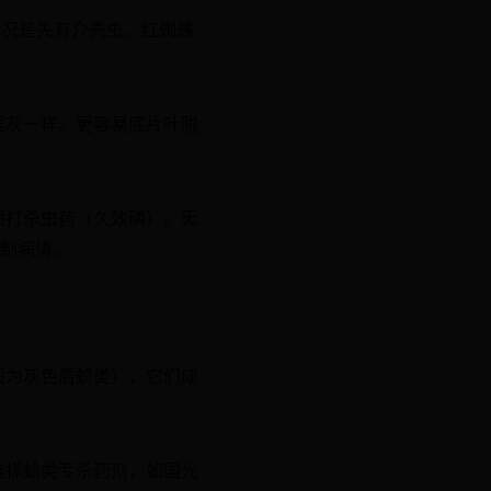
情况是先有介壳虫、红蜘蛛
层灰一样。更容易底片叶脱
须打杀虫药（久效磷）。无
控制病情。
般为灰色盾蚧类），它们成
选择蚧类专杀药剂，如国光