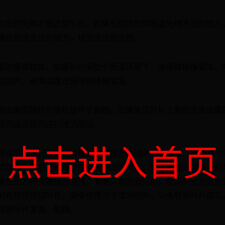
要充足的光照才能正常生长。如果长期放在阴暗或光线不足的地方
放在阳光充足的地方，接受充足的光照。
温度的要求较高，如果长时间处于低温环境下，会导致植株受冻，
范围内，避免温度过低导致植株受冻。
的病虫害问题也可能导致叶子黏糊。如果发现叶片上有蚧壳虫或霉
虫剂或杀菌剂进行喷洒防治。
点击进入首页
具体原因进行针对性处理。如果是因为浇水过多导致，需要减少
足导致，需要将植株放在阳光充足的地方；如果是因为温度过低
果是因为病虫害侵袭导致，需要采取防治措施，使用杀虫剂或杀
的布轻轻擦拭叶片，避免使用过于湿润的布，以免导致叶片腐烂
导致叶片发黄、黏糊。