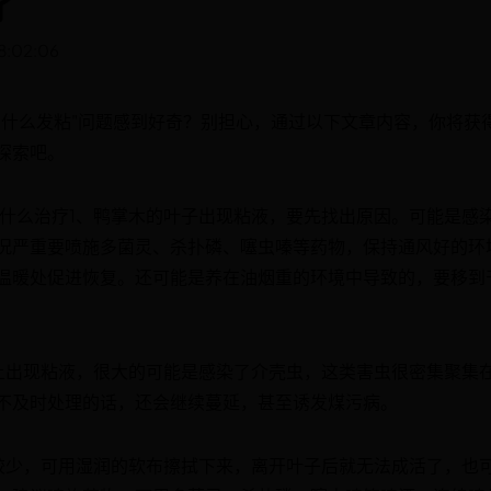
疗
8:02:06
为什么发粘"问题感到好奇？别担心，通过以下文章内容，你将获
探索吧。
用什么治疗1、鸭掌木的叶子出现粘液，要先找出原因。可能是感
况严重要喷施多菌灵、杀扑磷、噻虫嗪等药物，保持通风好的环
温暖处促进恢复。还可能是养在油烟重的环境中导致的，要移到
上出现粘液，很大的可能是感染了介壳虫，这类害虫很密集聚集
不及时处理的话，还会继续蔓延，甚至诱发煤污病。
较少，可用湿润的软布擦拭下来，离开叶子后就无法成活了，也