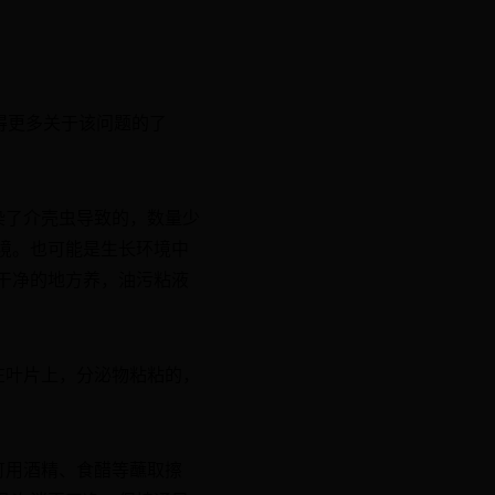
得更多关于该问题的了
染了介壳虫导致的，数量少
境。也可能是生长环境中
干净的地方养，油污粘液
在叶片上，分泌物粘粘的，
可用酒精、食醋等蘸取擦