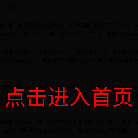
鸣、段续
要支撑、强链补链的关键所在。5日提请审议的政府工作报告，
激励力度、着力培育“专精特新”企业等多个方面，部署了助企做
税费支持政策。对小规模纳税人阶段性免征增值税；今年对留抵
体经济的有效支持。用好普惠小微贷款支持工具……系列举措聚
点击进入首页
、要素保障等方面出台大批高含金量政策‘干货’，直击实体经济
产经营困难，无疑是一场‘及时雨’。”全国人大代表、山东省发
益保护作出相关部署，提出坚决查处乱收费、乱罚款、乱摊派。
，这将有效降低中小企业运行成本，促进中小企业健康发展。