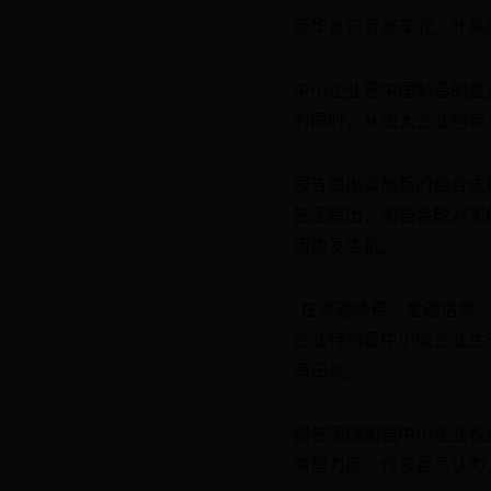
新华社记者张辛欣、叶昊
中小企业是中国制造的重
的同时，从加大企业创新
报告提出实施新的组合式
告还提出，加强金融对实
困焕发生机。
“在减税降费、金融信贷
企业特别是中小微企业生
海田说。
报告围绕加强中小企业权
清理力度。代表委员认为