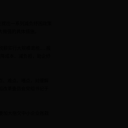
在提出一系列减负纾困政策
大做强的具体措施。
税额实行大规模退税……报
焦降成本、减负担，助企纾
痛点、难点、堵点，对缓解
展和改革委员会党组书记于
要加大拖欠中小企业账款