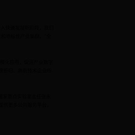
进入快速发展新阶段，我们
链和地标性产业集群。”全
规模化应用，促进产业数字
速折旧、高新技术企业所
国家重点实验室主任张永
提供更多公共服务平台，