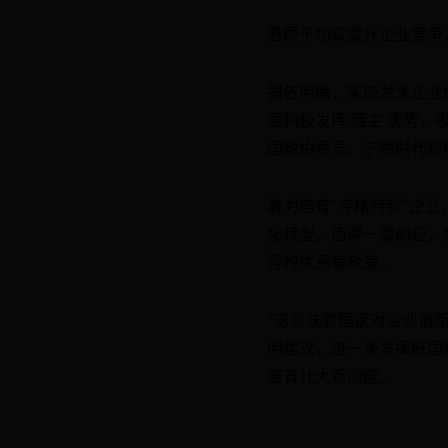
着眼于切实提升企业竞争
报告明确，实施龙头企业
要积极发挥‘链主’优势
国政协委员、宁德时代新
着力培育“专精特新”企
化转型。值得一提的是，
得税优惠等政策。
“这意味着国家对企业创
明建议，进一步发挥好国
培育壮大新动能。