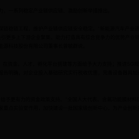
力，一系列稳定产业链供应链、激励创新举措推出。
保链稳链工程，维护产业链供应链安全稳定。“新能源汽车产业
，吸引更多上下游企业聚集，助力打造具有综合竞争力的优势产业
能源科技股份有限公司董事长曾毓群说。
业，在资金、人才、孵化平台搭建等方面给予大力支持；推进5G
报告明确，对企业投入基础研究实行税收优惠，完善设备器具加
新给予更有力的资金政策支持。”全国人大代表、含氟功能膜材料
家重点实验室作用，加快建设一批国家级创新中心，为产业创新