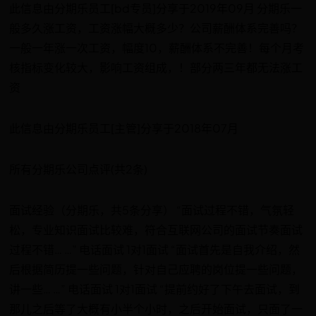
此信息由分期乐员工[bd专员]分享于2019年09月 分期乐一
般多久涨工资，工资涨幅大概多少？公司薪酬体系完善吗？
一般一年涨一次工资，幅度10，薪酬体系不完善！每个月考
核指标变化较大，影响工资组成，！部分两三年都无法涨工
资
此信息由分期乐员工[主管]分享于2018年07月
所有分期乐公司点评(共2条)
面试经验（分期乐，共5条分享） “面试过程不错，气氛轻
松，专业知识面试比较难，符合互联网公司的面试节奏面试
过程不错… …” 电话面试 1对1面试 “面试首先是自我介绍，然
后根据简历提一些问题，针对自己应聘的岗位提一些问题，
讲一些… …” 电话面试 1对1面试 “提前约好了下午去面试，到
那儿之后等了大概有小半个小时，之后开始面试，只面了一