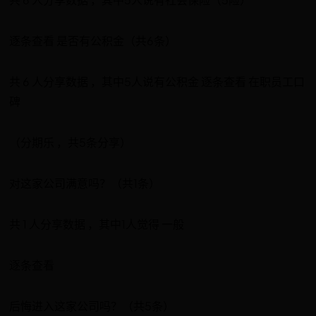
逐条查看 是否有公积金（共6条）
共 6 人分享数据 ，其中5人说有公积金 逐条查看 在职员工口
碑
（分期乐 ，共5条分享）
对这家公司满意吗？（共1条）
共 1 人分享数据 ，其中1人觉得 一般
逐条查看
后悔进入这家公司吗？（共5条）