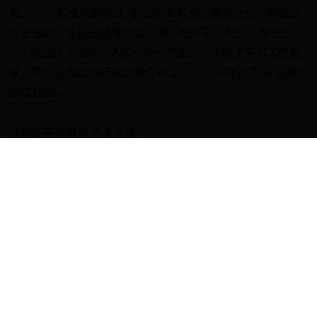
轮，… …” 职业技能测试 “面试官其实也没有问什么，就是讲
好普通话，真的是简单问题，你从哪里来，问什么要在这…
…” “电话约了面试，之后一对一的面试，了解了学习工作背
景，整个过程比较轻松自我介绍 对… …” 1对1面试 所有分期乐
面试经验>>
还需查看分期乐 更多信息？
分期乐工资待遇 共7 条
分期乐面试经验 共
5 条