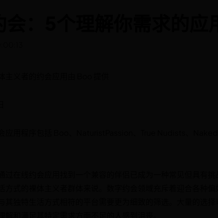
约会：5个理解你需求的应
:00:13
主义者的约会应用由 Boo 提供
日
括 Boo、NaturistPassion、True Nudists、Naked Da
通过在线约会应用找到一个兼容的伴侣已成为一种常见但具有挑
活方式的裸体主义者群体来说。数字约会领域充斥着迎合各种偏
与其独特生活方式相符的平台需要更为细致的筛选。大量的选择
理解和满足其特定需求方面不足的人感到沮丧。