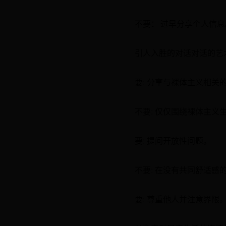
不要： 过早分享个人信息
引人入胜的对话对话的艺
要: 分享与裸体主义相关
不要: 仅仅围绕裸体主义
要: 提问开放性问题。
不要: 在没有共同舒适感
要: 尊重他人并注意界限