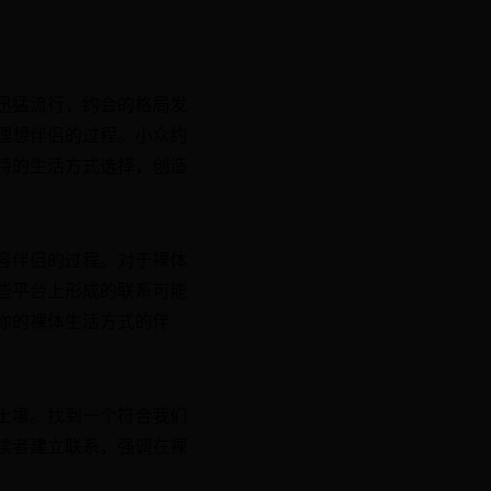
迅猛流行，约会的格局发
理想伴侣的过程。小众约
特的生活方式选择，创造
容伴侣的过程。对于裸体
些平台上形成的联系可能
你的裸体生活方式的伴
土壤。找到一个符合我们
读者建立联系，强调在裸