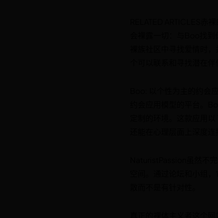
RELATED ARTIC
会裸露一切：与Boo找
裸族社区中寻找爱情时，
个可以联系和寻找潜在伴
Boo: 以个性为主的约
约会应用模型的平台。B
定制的环境。这款应用以
还能在心理层面上深度连
NaturistPassion
空间。通过论坛和小组，
散而不是有针对性。
真正的裸体主义者这个网