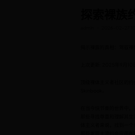
探索裸族
admin
2026-02-27 10
揭示裸露的真相：驾驭裸体
上次更新: 2025年9月10
顶级裸体主义者社区的约会应用程序包
Skinbook。
在当今快节奏的世界中，
那些寻找尊重和理解其生
体主义者来说，找到一个
那些发现主流约会应用在