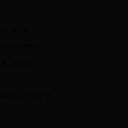
。
术在于建立联系。
的经验以找到共同点。
生活方式进行对话。
的情况下急于进入敏感话题。
。