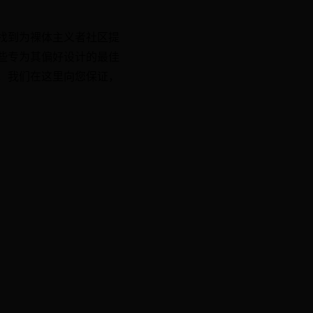
找到为裸体主义者社区提
些专为其偏好设计的最佳
，我们在这里向您保证，