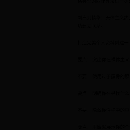
格类型的匹配算法进一步
剥离到精华：天体主义约
功建立联系。
打造完美个人资料创建一
要点： 突出你在裸体主
不要： 使用过于露骨的
要点： 明确你在寻找什么
不要： 隐藏你性格中的
要点： 用幽默展示你的个