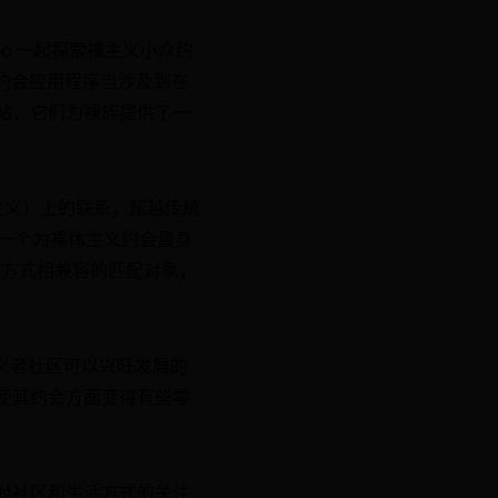
Boo 一起探索裸主义小众约
约会应用程序当涉及到在
站，它们为裸族提供了一
体主义）上的联系，超越传统
造一个为裸体主义约会量身
活方式相兼容的匹配对象，
个裸体主义者社区可以兴旺发展的
使其约会方面变得有些零
对社区和生活方式的关注