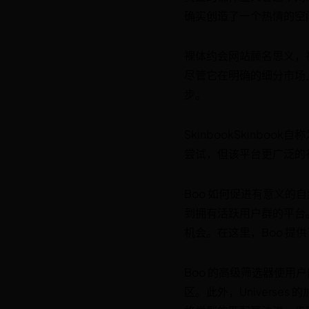
确实创造了一个热情的空
裸体约会网站顾名思义，
尽管它在明确的细分市场
步。
SkinbookSkinb
尝试，但该平台更广泛的
Boo 如何促进有意义
到拥有活跃用户群的平台
机会。在这里，Boo 提
Boo 的高级筛选器使
区。此外，Univers