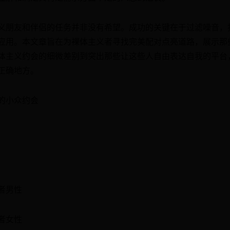
义朋友和伴侣的任务并非没有希望。成功的关键在于过滤噪音，
应用。本文章旨在为裸体主义者寻找完美配对点亮道路，展示那
体主义约会的细微差别到突出那些让这些人自由表达自我的平台
正确地方。
的小众约会
者男性
者女性