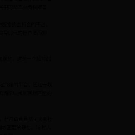
序中的动态互动相媲美。
供探索约会机会的平台。
主导时代的用户望而却
系的可能性。这是一个独特的
特定兴趣的平台，还在于找
低而影响找到理想匹配的
象，非常适合自然主义者社
越表面层的联结。16 种人