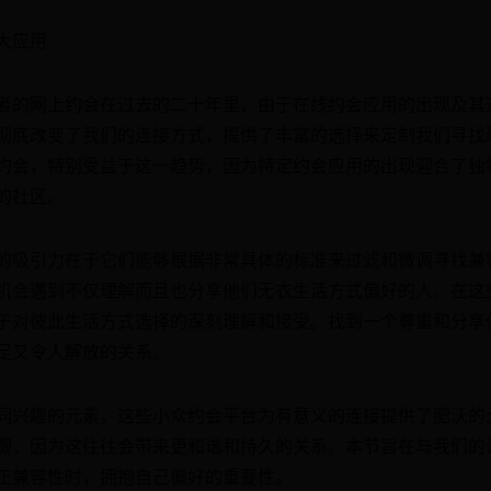
大应用
者的网上约会在过去的二十年里，由于在线约会应用的出现及其
彻底改变了我们的连接方式，提供了丰富的选择来定制我们寻找
约会，特别受益于这一趋势，因为特定约会应用的出现迎合了独
的社区。
的吸引力在于它们能够根据非常具体的标准来过滤和微调寻找兼
机会遇到不仅理解而且也分享他们无衣生活方式偏好的人。在这
于对彼此生活方式选择的深刻理解和接受。找到一个尊重和分享
足又令人解放的关系。
同兴趣的元素，这些小众约会平台为有意义的连接提供了肥沃的
觑，因为这往往会带来更和谐和持久的关系。本节旨在与我们的
正兼容性时，拥抱自己偏好的重要性。