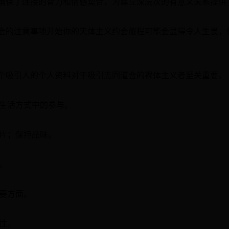
确保了连接的智力和情感契合，为建立深层次的有意义关系提供
会的注意事项开始你的天体主义约会旅程可能会显得令人生畏，
个吸引人的个人资料对于吸引志同道合的裸体主义者至关重要。
义生活方式中的参与。
照片；保持品味。
。
重要方面。
性。