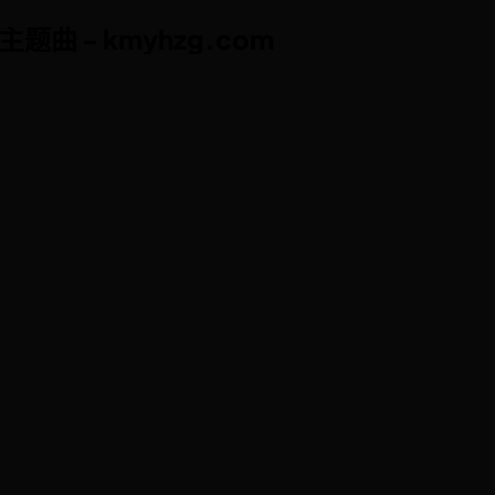
曲 - kmyhzg.com
曲 - kmyhzg.com