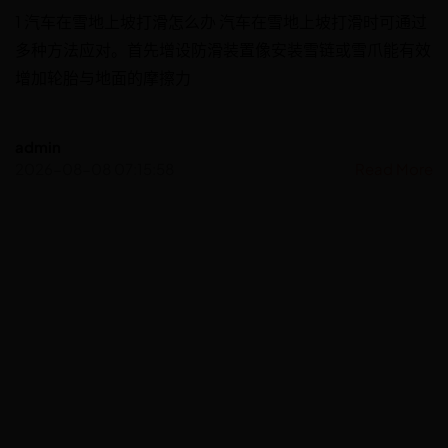
1 汽车在雪地上坡打滑怎么办 汽车在雪地上坡打滑时可通过
多种方法应对。首先增设防滑装置像安装雪链或雪爪能有效
增加轮胎与地面的摩擦力
admin
2026-08-08 07:15:58
Read More