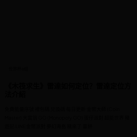
世界杯a组
《木筏求生》雷達如何定位？雷達定位方
法介紹
免費能量序號 禮包碼 兌換碼 每日更新 金幣大師 (Coin
Master) 大富翁 GO (Monopoly GO) 蛋仔派對 超能世界 豬
遊記 LINE金幣派對 夢幻海島 豬來了 薑餅