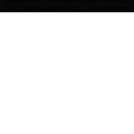
中国画源远流长，在长期的发展过程中形成了特有的技法。
其中，勾法是中国画最基础的技法之一，指以笔线勾取物象
的外廓，也叫描法，在工
admin
2026-08-07 14:12:13
Read More