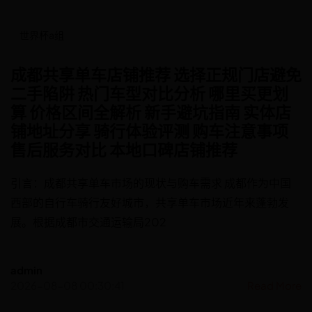
世界杯a组
成都共享单车店铺推荐 选择正规门店避免
二手陷阱 热门车型对比分析 哪里买更划
算 价格区间全解析 新手避坑指南 实体店
铺地址分享 骑行体验评测 购车注意事项
售后服务对比 本地口碑店铺推荐
引言：成都共享单车市场的现状与购车需求 成都作为中国
西部的自行车骑行友好城市，共享单车市场近年来蓬勃发
展。根据成都市交通运输局202
admin
2026-08-08 00:30:41
Read More