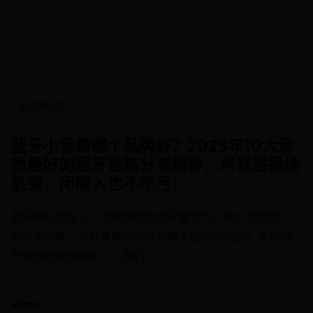
世界杯a组
蓝牙小音箱哪个品牌好？2025年10大音
质最好的蓝牙音箱分享推荐，声音悠扬续
航强，闭眼入也不吃亏！
周末瘫在沙发上，觉得手机外放干瘪无力，缺少氛围感？三
五好友小聚，手机音量摁到顶也撑不起热闹场面？ 是时候
升级你的听音装备了！我们
admin