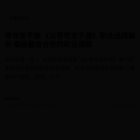
世界杯a组
苍穹变手游 《以苍穹变手游》职业选择解
析 揭秘最适合你的职业道路
本文目录一览 1、从游戏角度出发 《以苍穹变手游》是一款
备受玩家喜爱的角色扮演游戏，玩家可以选择不同的职业道
路进行冒险。然而，在众
admin
2026-08-08 15:47:44
Read More