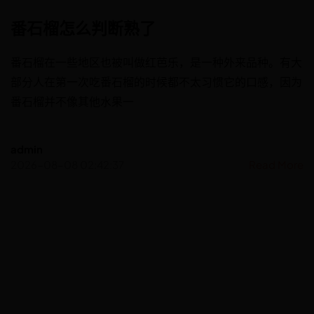
番石榴怎么判断熟了
番石榴在一些地区也被叫做红芭乐，是一种外来品种。有大
部分人在第一次吃番石榴的时候都不太习惯它的口感，因为
番石榴并不像其他水果一
admin
2026-08-08 02:42:37
Read More