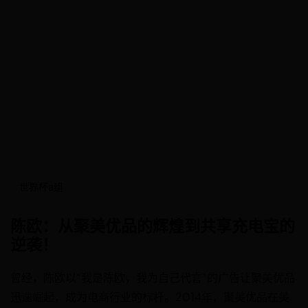
世界杯a组
陈欧：从聚美优品的辉煌到共享充电宝的
逆袭！
曾经，陈欧以“我是陈欧，我为自己代言”的广告让聚美优品
迅速崛起，成为电商行业的标杆。2014年，聚美优品在美